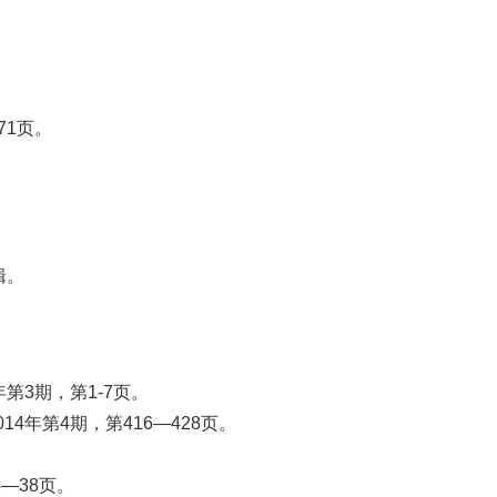
。
71页。
辑。
3期，第1-7页。
年第4期，第416—428页。
—38页。