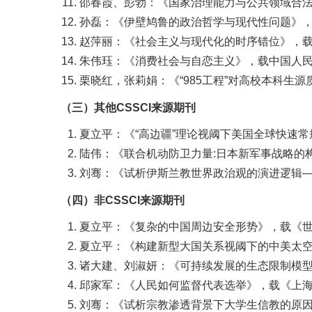
邵春霞、彭勃：《国家治理能力与公共领域合法性
孙磊：《伊壁鸠鲁的政治哲学与现代性问题》，载《
赵萍丽：《社会主义与现代化的时序错位》，载《同
朱伟珏：《消费社会与自恋主义》，载中国人民大学
栗晓红，张莉娟：《“985工程”对高校本科生源质
（
三）其他CSSCI来源期刊
夏立平：《“高边疆”理论视阈下美国全球快速常规
陆伟：《联合机动防卫力量:日本新军事战略的构建
刘骞：《试析伊斯兰教世界政治观的演进逻辑—
（四）非CSSCI来源期刊
夏立平：《复杂的中国周边安全形势》，载《世界知
夏立平：《构建新型大国关系视阈下的中美太空领
诸大建、刘淑妍：《可持续发展的生态限制模型及
邱家军：《人民如何监督代表选举》，载《上海人大
刘骞：《试析宗教渗透背景下大学生信教的原因及