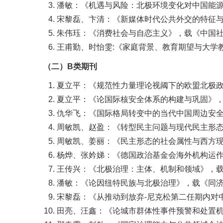
潘敏：《机遇与风险：北极环境变化对中国能源安
宋黎磊、卞清：《新媒体时代公共外交的特征与实
朱伟珏：《消费社会与自恋主义》，载《中国社会科
王甫勤、时怡雯:《家庭背景、教育期望与大学教育
（
二）B类期刊
夏立平：《规范性力量理论视阈下的欧盟北极政策》
夏立平：《论国际核安全体系的构建与巩固》，载
仇华飞：《国际格局转变中的当代中国周边安全环
周敏凯、赵盈：《转型民主问题与现代民主形态多
周敏凯、姜丽：《民主形态的社会属性与西方现代
杨烨、张妗娣：《德国政治基金会海外机构运作方式
王传兴：《北极治理：主体、机制和领域》，载《
潘敏：《论因纽特民族与北极治理》，载《同济大学
宋黎磊：《从推动到放弃-尼克松第二任期内对中
田亮、汪鑫：《论城市群体性事件预警和处置机制