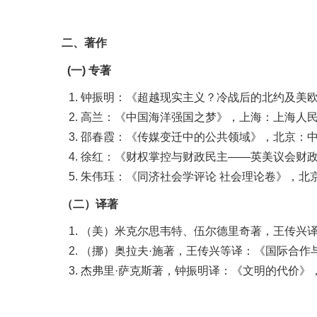
二、著作
(一) 专著
钟振明：《超越现实主义？冷战后的北约及美欧
高兰：《中国海洋强国之梦》，上海：上海人民出
邵春霞：《传媒变迁中的公共领域》，北京：中国
徐红：《财权掌控与财政民主——英美议会财政权
朱伟珏：《同济社会学评论 社会理论卷》，北京
（二）译著
（美）米克尔思韦特、伍尔德里奇著，王传兴译
（挪）奥拉夫·施著，王传兴等译：《国际合作
杰弗里·萨克斯著，钟振明译：《文明的代价》，