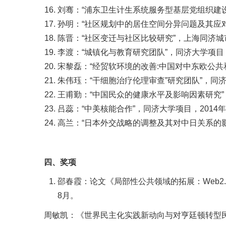
刘骞：“浦东卫生计生系统服务型基层党组织建设的
孙明：“社区规划中的居住空间分异问题及其应对策
陈晋：“社区变迁与社区比较研究”，上海同济城市
李渡：“城镇化与教育研究团队”，同济大学项目，2
宋黎磊：“经贸软环境的改善:中国对中东欧公共和人
朱伟珏：“干细胞治疗伦理审查”研究团队”，同济大
王甫勤：“中国民众的健康水平及影响因素研究”，同
吕蕊：“中美核能合作”，同济大学项目，2014年1
高兰：“日本外交战略的调整及其对中日关系的影响
四、奖项
邵春霞：论文《局部性公共领域的拓展：Web2.
8月。
周敏凯：《世界民主化实践新动向与对亨廷顿转型民