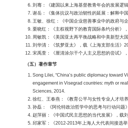
刘骞：《建国以来上海基督教青年会的发展逻辑
谢岳：《集体抗议与政治韧性的延展：解释中国政治转
王敏、徐红：《中国企业慈善事业中的政府与企业关
栗晓红：《主权视野下的教育国际条约分析》，载
周敏凯：《美国亚太再平衡战略和中美新型大国关
刘华清：《筑梦亚太》，载《上海支部生活》2014年
宋禹萱：《厘清涂尔干个人主义思想的尝试》，载《
（五）著作章节
Song Lilei, “China’s public diplomacy toward 
engagement in Visegrad countries: myth or rea
Sciences, 2014.
徐红、王春燕：《教育公平与女性专业人才培养
孙磊： 《阿伦特政治哲学中的思考与行动问题》
赵萍丽：《中国式民主思想的当代发展》，载刘
邱家军：《2012-2013年上海人大代表间接选