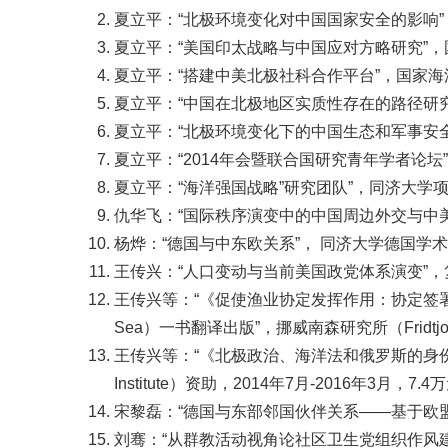
夏立平：“北极环境变化对中国国家安全的影响”，
夏立平：“美国印太战略与中国应对方略研究”，国家
夏立平：“搭建中美北极社科合作平台”，国家海洋局极
夏立平：“中国在北极地区实质性存在的路径研究”,
夏立平：“北极环境变化下的中国生态和军事安全研
夏立平：“2014年会暨联合国研究青年学者论坛
夏立平：“海洋强国战略”研究团队”，同济大学项目，
仇华飞：“国际秩序演变中的中国周边外交与中美关
杨烨：“德国与中东欧关系”， 同济大学德国学术研
王传兴：“人口变动与当前美国政党体系演变”，复
王传兴等：“《促使渔业协定发挥作用：协定签署后在巴伦支海的讨价还
Sea）一书翻译出版”，挪威南森研究所（Fridtjof N
王传兴等：“《北极政治、海洋法和俄罗斯的身份》（Arctic Po
Institute）资助，2014年7月-2016年3月，7.4
宋黎磊：“德国与东部邻国伙伴关系——基于欧
刘骞：“从群教活动视角论社区卫生党组织作风建设