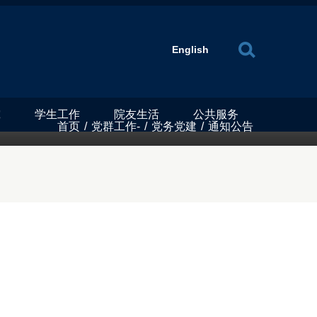
X
English
究
学生工作
院友生活
公共服务
首页
/
党群工作-
/
党务党建
/
通知公告