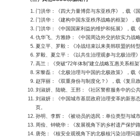
门洪华：《四大力量博弈与东亚秩序》，载《国际政
门洪华：《建构中国东亚秩序战略的框架》，载《国
门洪华：《中国国家利益的维护和拓展》，载《国际
仇华飞、方雅静：《中国周边外交的软实力战略》，
夏立平、罗毅：《冷战结束以来美韩联盟的转型》
罗毅、夏立平：《以共生治理观参与北极治理》，载
高兰：《突破“72年体制”建立战略互惠关系框架
宋黎磊：《北极治理与中国的北极政策》，载《国外
赵萍丽：《双重身份与制度化？》，载《复旦政治
刘淑妍、陆晓、王邢：《社区警察服务中的公共治理
刘淑妍：《中国城市基层政府治理变革的新形态—
页。
孙明、李辉：《被动员的选民：单位类型与城市地
周俭、钟晓华：《发展视角下的乡村遗产保护路径
唐尧：《核安全观视角下的北极核污染治理问题研