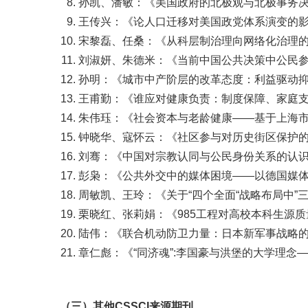
孙凯、潘敏：《美国政府的北极观与北极事务决策
王传兴：《论人口迁移对美国政党体系演变的影响》
宋黎磊、任桑：《从科层制治理向网络化治理的转
刘淑妍、朱德米：《当前中国公共决策中公民参与
孙明：《城市中产阶层的改革态度：利益驱动抑或理
王甫勤：《谁应对健康负责：制度保障、家庭支持
朱伟珏：《社会资本与老龄健康——基于上海市社
钟晓华、寇怀云：《社区参与对历史街区保护的影
刘骞：《中国对宗教认同与公民身份关系的认识及
彭枭：《公共外交中的媒体困境——以德国媒体对
周敏凯、王玲：《关于“四个全面“战略布局中”三
栗晓红、张莉娟：《985工程对高校本科生源质量
陆伟：《联合机动防卫力量：日本新军事战略的构
章仁彪：《“同济魂”:李国豪与洪堡的大学理念——
（三）其他CSSCI来源期刊