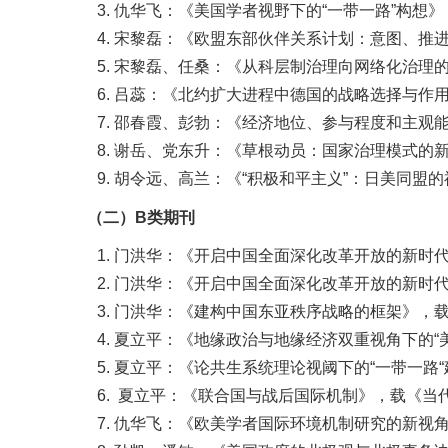
仇华飞：《美国学者视野下的“一带一路”构想》，
宋黎磊：《欧盟东部伙伴关系计划：意图、推进与问
宋黎磊、任桑：《从科层制治理向网络化治理的转
吕蕊：《北约扩大进程中德国的战略选择与作用》，
邵春霞、彭勃：《经济地位、参与程度和主观能力-
谢岳、党东升：《草根动员：国家治理模式的新探
胡令远、高兰：《“积极和平主义”：日美同盟的福
（二）B类期刊
门洪华：《开启中国全面深化改革开放的新时代—
门洪华：《开启中国全面深化改革开放的新时代
门洪华：《建构中国东亚秩序战略的框架》，载
夏立平：《地缘政治与地缘经济双重视角下的“美国
夏立平：《论共生系统理论视阈下的“一带一路“建
夏立平：《联合国与战后国际机制》，载《当代世界
仇华飞：《欧美学者国际环境机制研究的新视角》