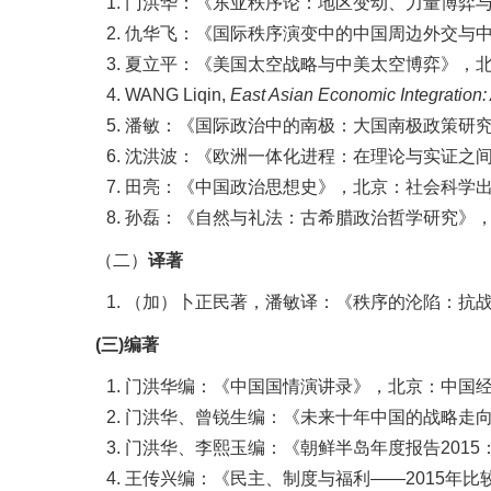
门洪华：《东亚秩序论：地区变动、力量博弈与
仇华飞：《国际秩序演变中的中国周边外交与中
夏立平：《美国太空战略与中美太空博弈》，北
WANG Liqin,
East Asian Economic Integration
潘敏：《国际政治中的南极：大国南极政策研究
沈洪波：《欧洲一体化进程：在理论与实证之间
田亮：《中国政治思想史》，北京：社会科学出版
孙磊：《自然与礼法：古希腊政治哲学研究》，
（二）
译著
（加）卜正民著，潘敏译：《秩序的沦陷：抗战
(三)编著
门洪华编：《中国国情演讲录》，北京：中国经济
门洪华、曾锐生编：《未来十年中国的战略走向
门洪华、李熙玉编：《朝鲜半岛年度报告2015
王传兴编：《民主、制度与福利——2015年比