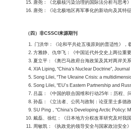
唐尧：《北极核污染治理的国际法分析与思考》，载
唐尧：《论北极地区再军事化的新动向及其特征》
（四）非CSSCI来源期刊
门洪华：《论和平共处五项原则的普适性》，载《
方雅静、仇华飞：《中国近代外交史上两位重要人物
夏立平：《奥巴马政府台海政策及其对两岸关系的
XIA Liping, “China's Nuclear Doctrine”, Journal
Song Lilei, “The Ukraine Crisis: a multidimens
Song Lilei, “EU’s Eastern Partnership and Ru
吕蕊：《中国的联合国维和行动25年：历程、问题
孙磊：《立法者、公民与政制：论亚里士多德政治学
SU Ping，“China’s Developing Arctic Policy: M
戴磊、徐红：《日本地方分权改革研究及对我国的启
周敏凯：《执政党的领导安全与国家政治安全》，