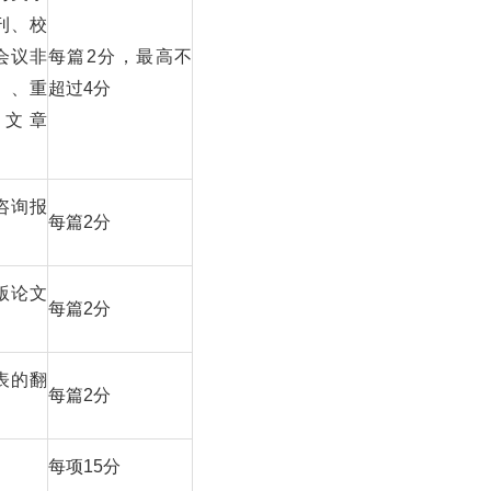
刊、校
会议非
每篇2分，最高不
）、重
超过4分
版文章
咨询报
每篇2分
版论文
每篇2分
表的翻
每篇2分
每项15分